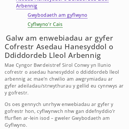
Arbennig
Gwybodaeth am gyflwyno
Cyflwyno’r Cais
Galw am enwebiadau ar gyfer
Cofrestr Asedau Hanesyddol o
Ddiddordeb Lleol Arbennig
Mae Cyngor Bwrdeistref Sirol Conwy yn llunio
cofrestr o asedau hanesyddol o ddiddordeb lleol
arbennig ac mae’n chwilio am awgrymiadau ar
gyfer adeiladau/strwythurau y gellid eu cynnwys ar
y gofrestr.
Os oes gennych unrhyw enwebiadau ar gyfer y
gofrestr hon, cyflwynwch nhw gan ddefnyddio’r
ffurflen ar-lein isod – gweler Gwybodaeth am
Gyflwyno.