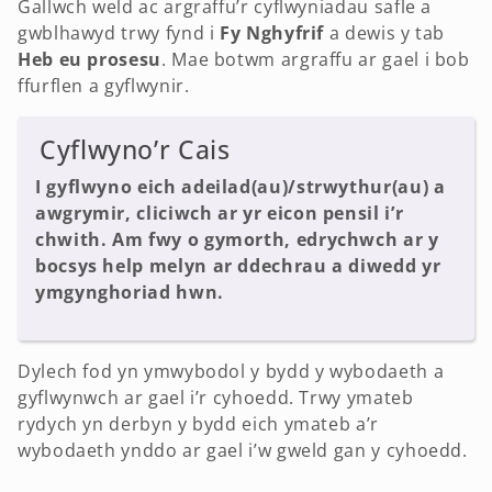
Gallwch weld ac argraffu’r cyflwyniadau safle a
gwblhawyd trwy fynd i
Fy Nghyfrif
a dewis y tab
Heb eu prosesu
. Mae botwm argraffu ar gael i bob
ffurflen a gyflwynir.
Cyflwyno’r Cais
I gyflwyno eich adeilad(au)/strwythur(au) a
awgrymir, cliciwch ar yr eicon pensil i’r
chwith. Am fwy o gymorth, edrychwch ar y
bocsys help melyn ar ddechrau a diwedd yr
ymgynghoriad hwn.
Dylech fod yn ymwybodol y bydd y wybodaeth a
gyflwynwch ar gael i’r cyhoedd. Trwy ymateb
rydych yn derbyn y bydd eich ymateb a’r
wybodaeth ynddo ar gael i’w gweld gan y cyhoedd.