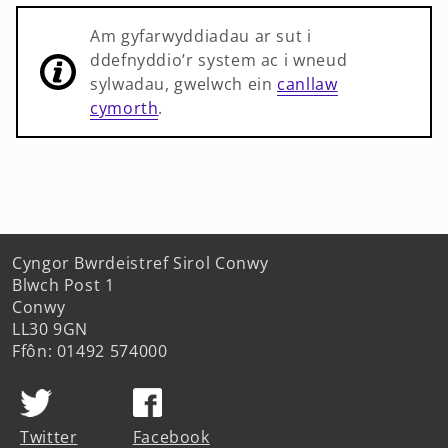
Am gyfarwyddiadau ar sut i
ddefnyddio’r system ac i wneud
sylwadau, gwelwch ein
canllaw
cymorth
.
Cyngor Bwrdeistref Sirol Conwy
Blwch Post 1
Conwy
LL30 9GN
Ffôn: 01492 574000
Twitter
Facebook