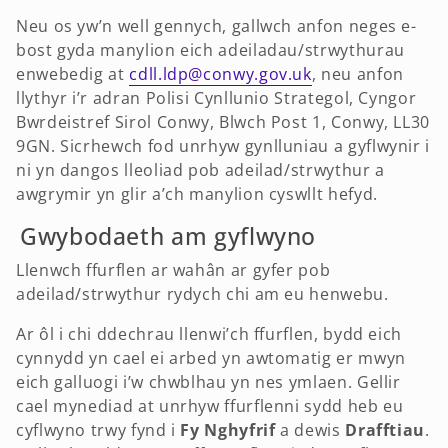
Neu os yw’n well gennych, gallwch anfon neges e-
bost gyda manylion eich adeiladau/strwythurau
enwebedig at
cdll.ldp@conwy.gov.uk
, neu anfon
llythyr i’r adran Polisi Cynllunio Strategol, Cyngor
Bwrdeistref Sirol Conwy, Blwch Post 1, Conwy, LL30
9GN. Sicrhewch fod unrhyw gynlluniau a gyflwynir i
ni yn dangos lleoliad pob adeilad/strwythur a
awgrymir yn glir a’ch manylion cyswllt hefyd.
Gwybodaeth am gyflwyno
Llenwch ffurflen ar wahân ar gyfer pob
adeilad/strwythur rydych chi am eu henwebu.
Ar ôl i chi ddechrau llenwi’ch ffurflen, bydd eich
cynnydd yn cael ei arbed yn awtomatig er mwyn
eich galluogi i’w chwblhau yn nes ymlaen. Gellir
cael mynediad at unrhyw ffurflenni sydd heb eu
cyflwyno trwy fynd i
Fy Nghyfrif
a dewis
Drafftiau
.